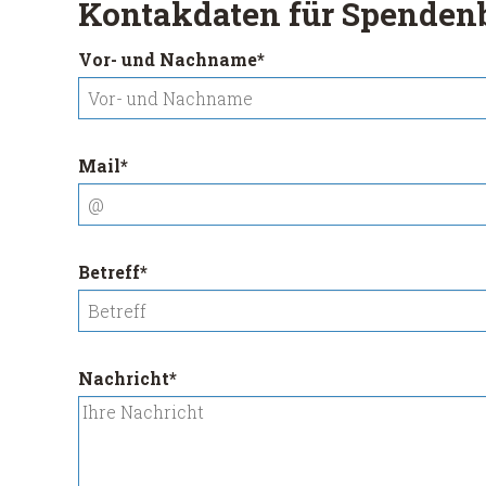
Kontakdaten für Spenden
Pflichtfeld
Vor- und Nachname
*
Pflichtfeld
Mail
*
Pflichtfeld
Betreff
*
Pflichtfeld
Nachricht
*