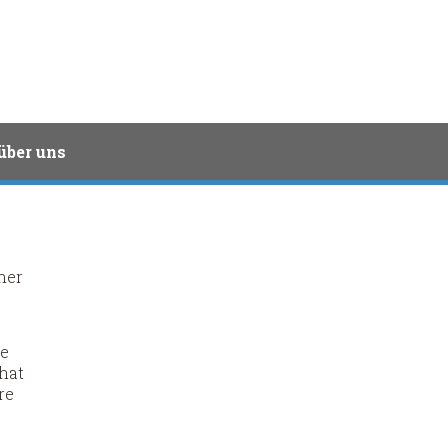
über uns
her
ie
 hat
re