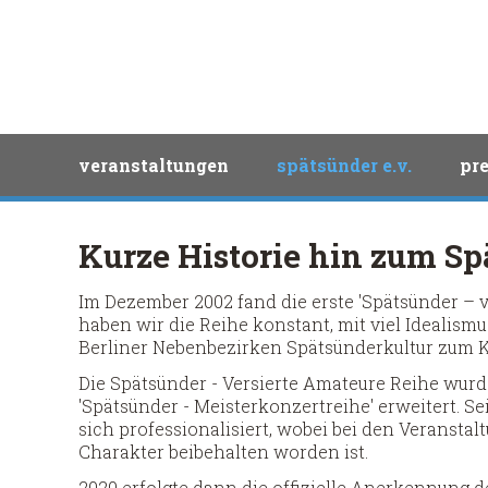
Spätsünder
Search
navigation
veranstaltungen
spätsünder e.v.
pre
überspringen
Kurze Historie hin zum Sp
Im Dezember 2002 fand die erste 'Spätsünder – v
haben wir die Reihe konstant, mit viel Idealism
Berliner Nebenbezirken Spätsünderkultur zum K
Die Spätsünder - Versierte Amateure Reihe wurd
'Spätsünder - Meisterkonzertreihe' erweitert. S
sich professionalisiert, wobei bei den Veransta
Charakter beibehalten worden ist.
2020 erfolgte dann die offizielle Anerkennung der