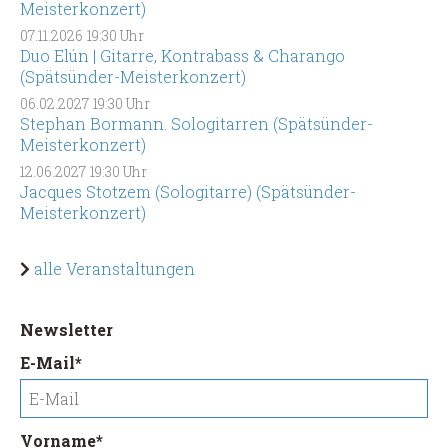
Meisterkonzert)
07.11.2026
19:30 Uhr
Duo Elún | Gitarre, Kontrabass & Charango
(Spätsünder-Meisterkonzert)
06.02.2027
19:30 Uhr
Stephan Bormann. Sologitarren (Spätsünder-
Meisterkonzert)
12.06.2027
19:30 Uhr
Jacques Stotzem (Sologitarre) (Spätsünder-
Meisterkonzert)
alle Veranstaltungen
Newsletter
Pflichtfeld
E-Mail
*
Pflichtfeld
Vorname
*