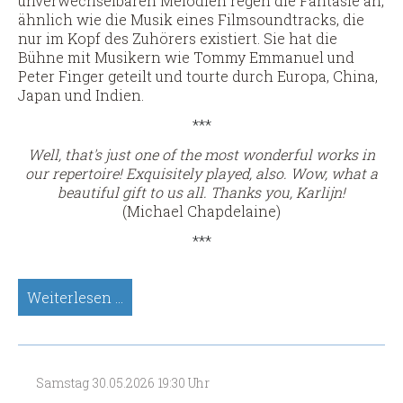
unverwechselbaren Melodien regen die Fantasie an,
ähnlich wie die Musik eines Filmsoundtracks, die
nur im Kopf des Zuhörers existiert. Sie hat die
Bühne mit Musikern wie Tommy Emmanuel und
Peter Finger geteilt und tourte durch Europa, China,
Japan und Indien.
***
Well, that's just one of the most wonderful works in
our repertoire! Exquisitely played, also. Wow, what a
beautiful gift to us all. Thanks you, Karlijn!
(Michael Chapdelaine)
***
Karlijn
Weiterlesen …
Langendijk,
Sologitarre
(Spätsünder-
Meisterkonzert)
Samstag
30.05.2026
19:30 Uhr