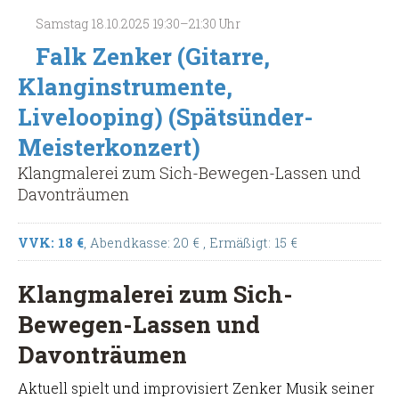
Beneke
Samstag
18.10.2025
19:30–21:30 Uhr
(Panflöte,
Gitarre)
Falk Zenker (Gitarre,
(Spätsünder-
Klanginstrumente,
Meisterkonzert)
Livelooping) (Spätsünder-
Meisterkonzert)
Klangmalerei zum Sich-Bewegen-Lassen und
Davonträumen
VVK: 18 €
, Abendkasse: 20 €
, Ermäßigt: 15 €
Klangmalerei zum Sich-
Bewegen-Lassen und
Davonträumen
Aktuell spielt und improvisiert Zenker Musik seiner