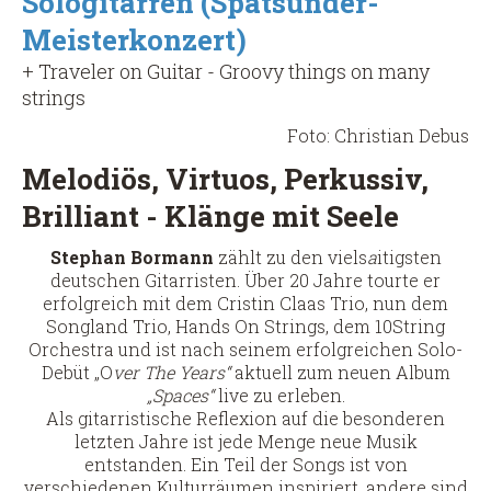
Sologitarren (Spätsünder-
Meisterkonzert)
+ Traveler on Guitar - Groovy things on many
strings
Foto: Christian Debus
Melodiös, Virtuos, Perkussiv,
Brilliant - Klänge mit Seele
Stephan Bormann
zählt zu den viels
a
itigsten
deutschen Gitarristen. Über 20 Jahre tourte er
erfolgreich mit dem Cristin Claas Trio, nun dem
Songland Trio, Hands On Strings, dem 10String
Orchestra und ist nach seinem erfolgreichen Solo-
Debüt „O
ver The Years“
aktuell zum neuen Album
„Spaces“
live zu erleben.
Als gitarristische Reflexion auf die besonderen
letzten Jahre ist jede Menge neue Musik
entstanden. Ein Teil der Songs ist von
verschiedenen Kulturräumen inspiriert, andere sind