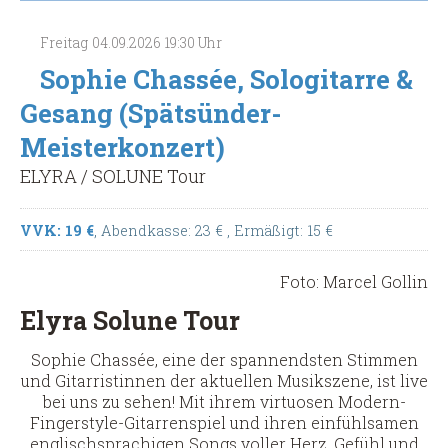
Gitarre,
Kontrabass
Freitag
04.09.2026
19:30 Uhr
&
Charango
Sophie Chassée, Sologitarre &
(Spätsünder-
Gesang (Spätsünder-
Meisterkonzert)
Meisterkonzert)
ELYRA / SOLUNE Tour
VVK: 19 €
, Abendkasse: 23 €
, Ermäßigt: 15 €
Foto: Marcel Gollin
Elyra Solune Tour
Sophie Chassée, eine der spannendsten Stimmen
und Gitarristinnen der aktuellen Musikszene, ist live
bei uns zu sehen! Mit ihrem virtuosen Modern-
Fingerstyle-Gitarrenspiel und ihren einfühlsamen
englischsprachigen Songs voller Herz, Gefühl und