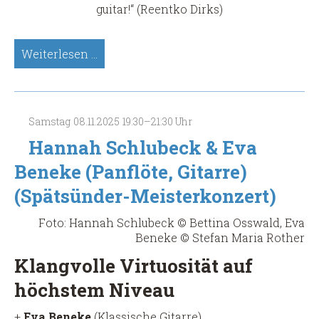
guitar!“ (Reentko Dirks)
Claire
Weiterlesen …
Besson,
Sologitarre
(Spätsünder-
Meisterkonzert)
Samstag
08.11.2025
19:30–21:30 Uhr
Hannah Schlubeck & Eva
Beneke (Panflöte, Gitarre)
(Spätsünder-Meisterkonzert)
Foto: Hannah Schlubeck © Bettina Osswald, Eva
Beneke © Stefan Maria Rother
Klangvolle Virtuosität auf
höchstem Niveau
+
Eva Beneke
(Klassische Gitarre)