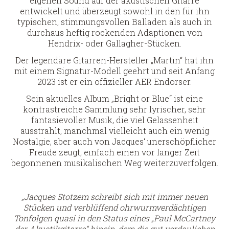
eigenen Sound auf der akustischen Gitarre
entwickelt und überzeugt sowohl in den für ihn
typischen, stimmungsvollen Balladen als auch in
durchaus heftig rockenden Adaptionen von
Hendrix- oder Gallagher-Stücken.
Der legendäre Gitarren-Hersteller „Martin“ hat ihn
mit einem Signatur-Modell geehrt und seit Anfang
2023 ist er ein offizieller AER Endorser.
Sein aktuelles Album „Bright or Blue“ ist eine
kontrastreiche Sammlung sehr lyrischer, sehr
fantasievoller Musik, die viel Gelassenheit
ausstrahlt, manchmal vielleicht auch ein wenig
Nostalgie, aber auch von Jacques‘ unerschöpflicher
Freude zeugt, einfach einen vor langer Zeit
begonnenen musikalischen Weg weiterzuverfolgen.
„
Jacques Stotzem schreibt sich mit immer neuen
Stücken und verblüffend ohrwurmverdächtigen
Tonfolgen quasi in den Status eines „Paul McCartney
der Akustikgitarre“ hinein, dem die gut verdaulichen