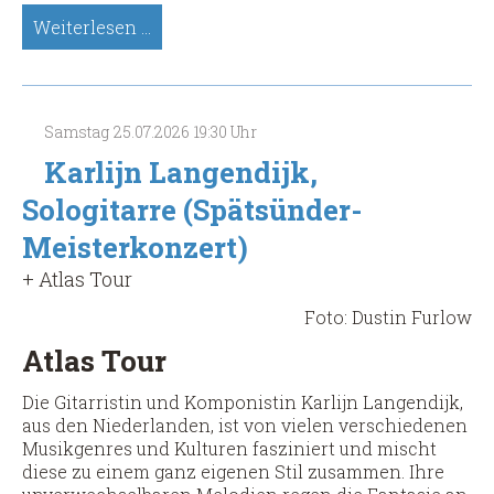
Sophie
Weiterlesen …
Chassée,
Sologitarre
&
Gesang
Samstag
25.07.2026
19:30 Uhr
(Spätsünder-
Meisterkonzert)
Karlijn Langendijk,
Sologitarre (Spätsünder-
Meisterkonzert)
+ Atlas Tour
Foto: Dustin Furlow
Atlas Tour
Die Gitarristin und Komponistin Karlijn Langendijk,
aus den Niederlanden, ist von vielen verschiedenen
Musikgenres und Kulturen fasziniert und mischt
diese zu einem ganz eigenen Stil zusammen. Ihre