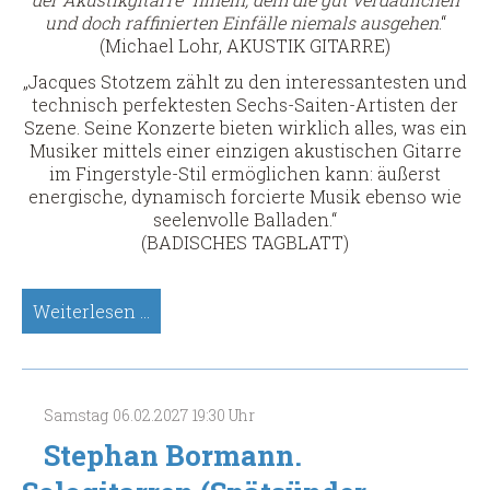
und doch raffinierten Einfälle niemals ausgehen
.“
(Michael Lohr, AKUSTIK GITARRE)
„Jacques Stotzem zählt zu den interessantesten und
technisch perfektesten Sechs-Saiten-Artisten der
Szene. Seine Konzerte bieten wirklich alles, was ein
Musiker mittels einer einzigen akustischen Gitarre
im Fingerstyle-Stil ermöglichen kann: äußerst
energische, dynamisch forcierte Musik ebenso wie
seelenvolle Balladen.“
(BADISCHES TAGBLATT)
Jacques
Weiterlesen …
Stotzem
(Sologitarre)
(Spätsünder-
Meisterkonzert)
Samstag
06.02.2027
19:30 Uhr
Stephan Bormann.