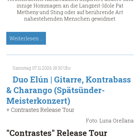
innige Hommagen an die Langzeit-Idole Pat
Metheny und Sting oder auf berührende Art
nahestehenden Menschen gewidmet.
Stephan
Weiterlesen …
Bormann.
Sologitarren
(Spätsünder-
Meisterkonzert)
Samstag
07.11.2026
19:30 Uhr
Duo Elún | Gitarre, Kontrabass
& Charango (Spätsünder-
Meisterkonzert)
+ Contrastes Release Tour
Foto: Luna Orellana
"Contrastes" Release Tour