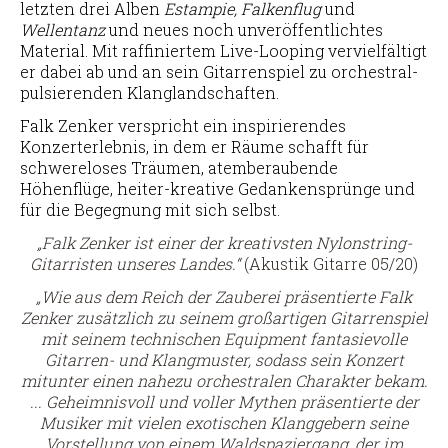
letzten drei Alben
Estampie, Falkenflug
und
Wellentanz
und neues noch unveröffentlichtes
Material. Mit raffiniertem Live-Looping vervielfältigt
er dabei ab und an sein Gitarrenspiel zu orchestral-
pulsierenden Klanglandschaften.
Falk Zenker verspricht ein inspirierendes
Konzerterlebnis, in dem er Räume schafft für
schwereloses Träumen, atemberaubende
Höhenflüge, heiter-kreative Gedankensprünge und
für die Begegnung mit sich selbst.
„Falk Zenker ist einer der kreativsten Nylonstring-
Gitarristen unseres Landes.“
(Akustik Gitarre 05/20)
„Wie aus dem Reich der Zauberei präsentierte Falk
Zenker zusätzlich zu seinem großartigen Gitarrenspiel
mit seinem technischen Equipment fantasievolle
Gitarren- und Klangmuster, sodass sein Konzert
mitunter einen nahezu orchestralen Charakter bekam.
... Geheimnisvoll und voller Mythen präsentierte der
Musiker mit vielen exotischen Klanggebern seine
Vorstellung von einem Waldspaziergang, der im