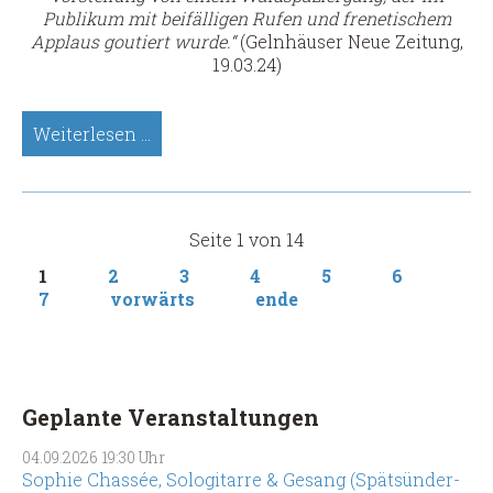
Publikum mit beifälligen Rufen und frenetischem
Applaus goutiert wurde.“
(Gelnhäuser Neue Zeitung,
19.03.24)
Falk
Weiterlesen …
Zenker
(Gitarre,
Klanginstrumente,
Livelooping)
Seite 1 von 14
(Spätsünder-
Meisterkonzert)
1
2
3
4
5
6
7
vorwärts
ende
Geplante Veranstaltungen
04.09.2026
19:30 Uhr
Sophie Chassée, Sologitarre & Gesang (Spätsünder-