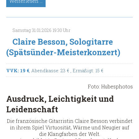
Nikos
Weiterlesen …
Tsiachris,
Sologitarre
(Spätsünder-
Meisterkonzert)
Samstag
31.01.2026
19:30 Uhr
Claire Besson, Sologitarre
(Spätsünder-Meisterkonzert)
VVK: 19 €
, Abendkasse: 23 €
, Ermäßigt: 15 €
Foto: Hubesphotos
Ausdruck, Leichtigkeit und
Leidenschaft
Die französische Gitarristin Claire Besson verbindet
in ihrem Spiel Virtuosität, Wärme und Neugier auf
die Klangfarben der Welt.