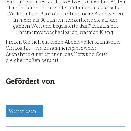
Hannah Schlubeck zählt weltweit zu den führenden
Panflötistinnen. Ihre Interpretationen klassischer
Werke auf der Panflöte eröffnen neue Klangwelten.
In mehr als 30 Jahren konzertierte sie auf der
ganzen Welt und begeisterte das Publikum mit
ihrem unverwechselbaren, warmen Klang.
Freuen Sie sich auf einen Abend voller klangvoller
Virtuosität – ein Zusammenspiel zweier
Ausnahmekünstlerinnen, das Herz und Geist
gleichermaßen berührt.
Gefördert von
Hannah
Weiterlesen …
Schlubeck
&
Eva