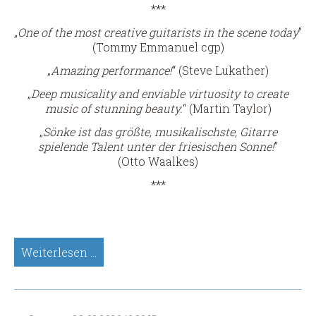
***
„
One of the most creative guitarists in the scene today
”
(Tommy Emmanuel cgp)
„
Amazing performance!
“ (Steve Lukather)
„
Deep musicality and enviable virtuosity to create
music of stunning beauty.
“ (Martin Taylor)
„
Sönke ist das größte, musikalischste, Gitarre
spielende Talent unter der friesischen Sonne!
”
(Otto Waalkes)
***
Sönke
Weiterlesen …
Meinen,
Sologitarre
(Spätsünder-
Meisterkonzert)