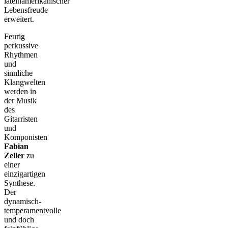
lateinamerikanischer
Lebensfreude
erweitert.
Feurig
perkussive
Rhythmen
und
sinnliche
Klangwelten
werden in
der Musik
des
Gitarristen
und
Komponisten
Fabian
Zeller
zu
einer
einzigartigen
Synthese.
Der
dynamisch-
temperamentvolle
und doch