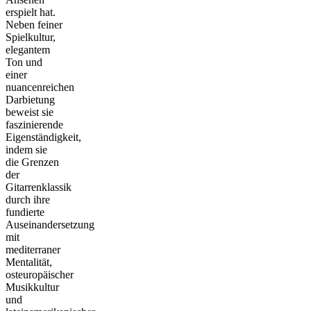
erspielt hat.
Neben feiner
Spielkultur,
elegantem
Ton und
einer
nuancenreichen
Darbietung
beweist sie
faszinierende
Eigenständigkeit,
indem sie
die Grenzen
der
Gitarrenklassik
durch ihre
fundierte
Auseinandersetzung
mit
mediterraner
Mentalität,
osteuropäischer
Musikkultur
und