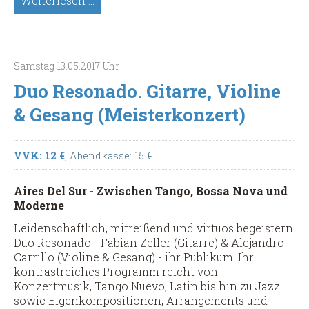
Weiterlesen …
Luna-
Tobaldi.
Gitarre,
Bandoneon
Samstag
13.05.2017
Uhr
&
Duo Resonado. Gitarre, Violine
Gesang
(Tango-
& Gesang (Meisterkonzert)
Meisterkonzert)
VVK: 12 €
, Abendkasse: 15 €
Aires Del Sur - Zwischen Tango, Bossa Nova und
Moderne
Leidenschaftlich, mitreißend und virtuos begeistern
Duo Resonado - Fabian Zeller (Gitarre) & Alejandro
Carrillo (Violine & Gesang) - ihr Publikum. Ihr
kontrastreiches Programm reicht von
Konzertmusik, Tango Nuevo, Latin bis hin zu Jazz
sowie Eigenkompositionen, Arrangements und