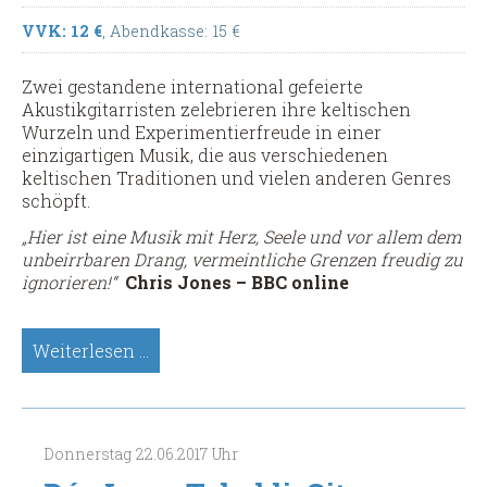
VVK: 12 €
, Abendkasse: 15 €
Zwei gestandene international gefeierte
Akustikgitarristen zelebrieren ihre keltischen
Wurzeln und Experimentierfreude in einer
einzigartigen Musik, die aus verschiedenen
keltischen Traditionen und vielen anderen Genres
schöpft.
„Hier ist eine Musik mit Herz, Seele und vor allem dem
unbeirrbaren Drang, vermeintliche Grenzen freudig zu
ignorieren!“
Chris Jones – BBC online
Dylan
Weiterlesen …
Fowler
(Wales)
&
Ian
Donnerstag
22.06.2017
Uhr
Melrose
(Schottland),