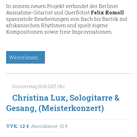
In seinem neuen Projekt verbindet der Berliner
Ausnahme-Gitarrist und Querflötist
Felix Komoll
spannende Bearbeitungen von Bach bis Bartók mit
afrikanischen Rhythmen und spielt eigene
Kompositionen sowie freie Improvisationen.
Felix
Weiterlesen …
Komoll,
Moussa
Coulibaly,
Noriko
Donnerstag
19.10.2017
Uhr
Okamoto,
Gitarre/Querflöte
Christina Lux, Sologitarre &
&
Gesang, (Meisterkonzert)
Perkussion
&
Kontrass
VVK: 12 €
, Abendkasse: 15 €
(Worldmusic,
Meisterkonzert)