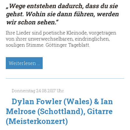
„Wege entstehen dadurch, dass du sie
gehst. Wohin sie dann führen, werden
wir schon sehen.“
Ihre Lieder sind poetische Kleinode, vorgetragen
von ihrer unverwechselbaren, eindringlichen,
souligen Stimme. Göttinger Tageblatt.
Christina
Weiterlesen …
Lux,
Sologitarre
&
Gesang,
Donnerstag
24.08.2017
Uhr
(Meisterkonzert)
Dylan Fowler (Wales) & Ian
Melrose (Schottland), Gitarre
(Meisterkonzert)