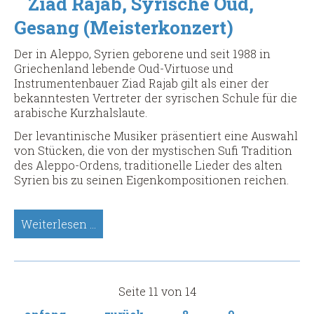
Ziad Rajab, Syrische Oud,
Gesang (Meisterkonzert)
Der in Aleppo, Syrien geborene und seit 1988 in
Griechenland lebende Oud-Virtuose und
Instrumentenbauer Ziad Rajab gilt als einer der
bekanntesten Vertreter der syrischen Schule für die
arabische Kurzhalslaute.
Der levantinische Musiker präsentiert eine Auswahl
von Stücken, die von der mystischen Sufi Tradition
des Aleppo-Ordens, traditionelle Lieder des alten
Syrien bis zu seinen Eigenkompositionen reichen.
Ziad
Weiterlesen …
Rajab,
Syrische
Oud,
Gesang
Seite 11 von 14
(Meisterkonzert)