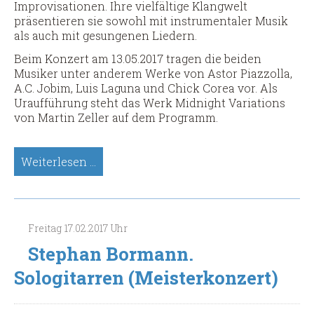
Improvisationen. Ihre vielfältige Klangwelt
präsentieren sie sowohl mit instrumentaler Musik
als auch mit gesungenen Liedern.
Beim Konzert am 13.05.2017 tragen die beiden
Musiker unter anderem Werke von Astor Piazzolla,
A.C. Jobim, Luis Laguna und Chick Corea vor. Als
Uraufführung steht das Werk Midnight Variations
von Martin Zeller auf dem Programm.
Duo
Weiterlesen …
Resonado.
Gitarre,
Violine
&
Freitag
17.02.2017
Uhr
Gesang
(Meisterkonzert)
Stephan Bormann.
Sologitarren (Meisterkonzert)