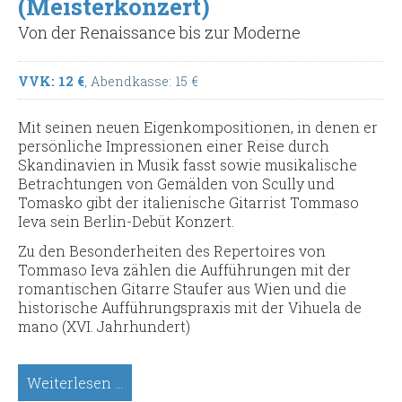
(Meisterkonzert)
Treffpunkt
Von der Renaissance bis zur Moderne
VVK: 12 €
, Abendkasse: 15 €
Mit seinen neuen Eigenkompositionen, in denen er
persönliche Impressionen einer Reise durch
Skandinavien in Musik fasst sowie musikalische
Betrachtungen von Gemälden von Scully und
Tomasko gibt der italienische Gitarrist Tommaso
Ieva sein Berlin-Debüt Konzert.
Zu den Besonderheiten des Repertoires von
Tommaso Ieva zählen die Aufführungen mit der
romantischen Gitarre Staufer aus Wien und die
historische Aufführungspraxis mit der Vihuela de
mano (XVI. Jahrhundert)
Tommaso
Weiterlesen …
Ieva,