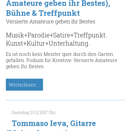
Amateure geben ihr Bestes),
Bühne & Treffpunkt
Versierte Amateure geben ihr Bestes
Musik+Parodie+Satire+Treffpunkt.
Kunst+Kultur+Unterhaltung.
Es ist noch kein Meister quer durch den Garten
gefallen. Podium für Kreative. Versierte Amateure
geben Ihr Bestes.
Spätsünder
Weiterlesen …
(Versierte
Amateure
geben
ihr
Samstag
25.11.2017
Uhr
Bestes),
Bühne
Tommaso Ieva, Gitarre
&