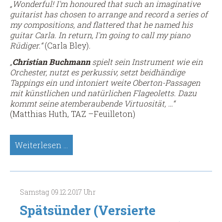
„Wonderful! I'm honoured that such an imaginative
guitarist has chosen to arrange and record a series of
my compositions, and flattered that he named his
guitar Carla. In return, I'm going to call my piano
Rüdiger.“
(Carla Bley)
.
„
Christian Buchmann
spielt sein Instrument wie ein
Orchester, nutzt es perkussiv, setzt beidhändige
Tappings ein und intoniert weite Oberton-Passagen
mit künstlichen und natürlichen Flageoletts. Dazu
kommt seine atemberaubende Virtuosität, …“
(Matthias Huth, TAZ –Feuilleton)
Rüdiger
Weiterlesen …
Krause
&
Christian
Buchmann,
Samstag
09.12.2017
Uhr
Gitarren
(Meisterkonzert)
Spätsünder (Versierte