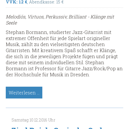
VVK: 12 €
, Abendkasse: 15 €
Melodiös, Virtuos, Perkussiv, Brilliant - Klänge mit
Seele
Stephan Bormann, studierter Jazz-Gitarrist mit
extremer Offenheit für jede Spielart origineller
Musik, zählt zu den vielseitigsten deutschen
Gitarristen. Mit kreativem Spaß schafft er Klänge,
die sich in die jeweiligen Projekte fügen und prägt
diese mit seinem individuellen Stil. Stephan
Bormann ist Professor für Gitarre Jazz/Rock/Pop an
der Hochschule für Musik in Dresden.
Stephan
Weiterlesen …
Bormann.
Sologitarren
(Meisterkonzert)
Samstag
10.12.2016
Uhr