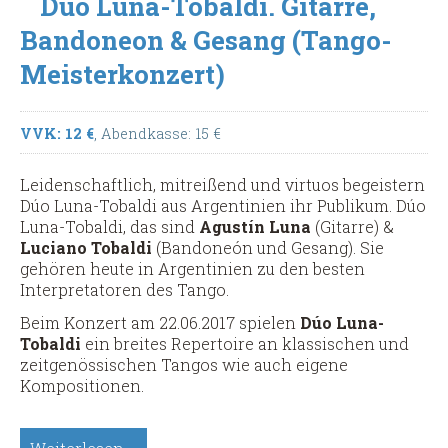
Dúo Luna-Tobaldi. Gitarre,
Gitarre
Bandoneon & Gesang (Tango-
(Meisterkonzert)
Meisterkonzert)
VVK: 12 €
, Abendkasse: 15 €
Leidenschaftlich, mitreißend und virtuos begeistern
Dúo Luna-Tobaldi aus Argentinien ihr Publikum. Dúo
Luna-Tobaldi, das sind
Agustín Luna
(Gitarre) &
Luciano Tobaldi
(Bandoneón und Gesang). Sie
gehören heute in Argentinien zu den besten
Interpretatoren des Tango.
Beim Konzert am 22.06.2017 spielen
Dúo Luna-
Tobaldi
ein breites Repertoire an klassischen und
zeitgenössischen Tangos wie auch eigene
Kompositionen.
Dúo