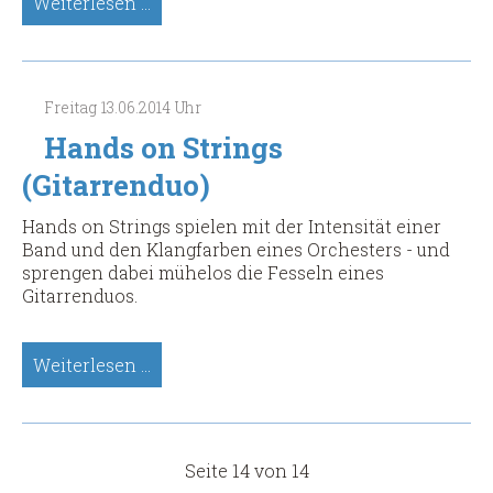
Ziad
Weiterlesen …
Rajab,
Syrische
Oud
(Lautensolo)
Freitag
13.06.2014
Uhr
Hands on Strings
(Gitarrenduo)
Hands on Strings spielen mit der Intensität einer
Band und den Klangfarben eines Orchesters - und
sprengen dabei mühelos die Fesseln eines
Gitarrenduos.
Hands
Weiterlesen …
on
Strings
(Gitarrenduo)
Seite 14 von 14